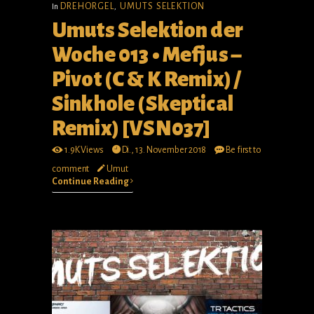
DREHORGEL
UMUTS SELEKTION
In
,
Umuts Selektion der
Woche 013 • Mefjus –
Pivot (C & K Remix) /
Sinkhole (Skeptical
Remix) [VSN037]
1.9K Views
Di., 13. November 2018
Be first to
comment
Umut
Continue Reading