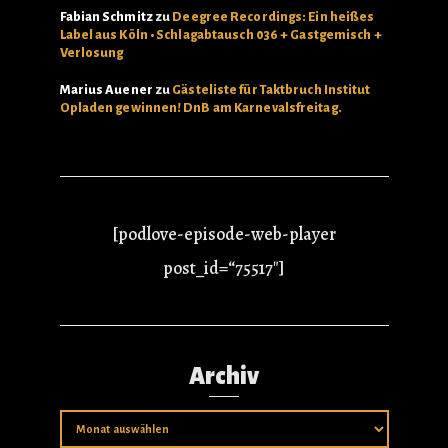
Fabian Schmitz
zu
Deegree Recordings: Ein heißes
Label aus Köln • Schlagabtausch 036 + Gastgemisch +
Verlosung
Marius Auener
zu
Gästeliste für Taktbruch Institut
Opladen gewinnen! DnB am Karnevalsfreitag.
[podlove-episode-web-player
post_id=“75517″]
Archiv
Archiv