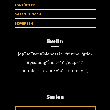
TONTÜFTLER
EMPFEHLUNGEN
BEWERBEN
Berlin
[dpProEventCalendar id=“5″ type=“grid-
upcoming“ limit=“3″ group=“1″
include_all_events=“0″ columns=“1″]
Serien