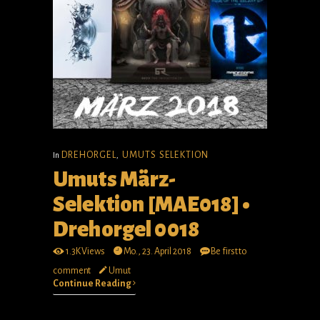
DREHORGEL
UMUTS SELEKTION
In
,
Umuts März-
Selektion [MAE018] •
Drehorgel 0018
1.3K Views
Mo., 23. April 2018
Be first to
comment
Umut
Continue Reading